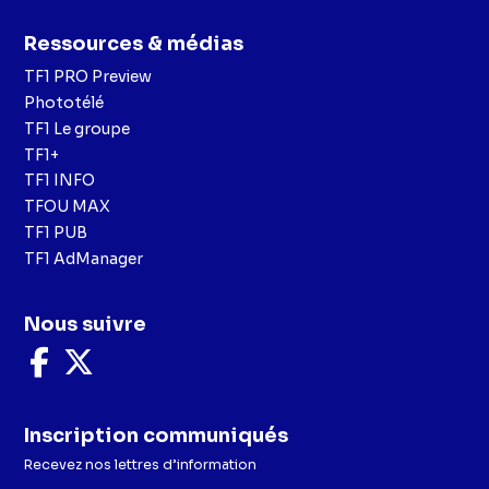
Ressources & médias
TF1 PRO Preview
Phototélé
TF1 Le groupe
TF1+
TF1 INFO
TFOU MAX
TF1 PUB
TF1 AdManager
Nous suivre
Nous
Nous
suivre
suivre
sur
sur
Facebook
X
Inscription communiqués
Recevez nos lettres d’information