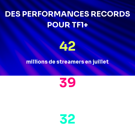
DES PERFORMANCES RECORDS
POUR TF1+
42
millions de streamers en juillet
39
%
PdA 25-49
32
%
PdA 4+ - Source : Médiamat -