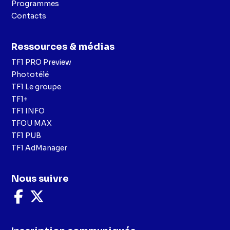
Programmes
Contacts
Ressources & médias
TF1 PRO Preview
Phototélé
TF1 Le groupe
TF1+
TF1 INFO
TFOU MAX
TF1 PUB
TF1 AdManager
Nous suivre
Nous
Nous
suivre
suivre
sur
sur
Facebook
X